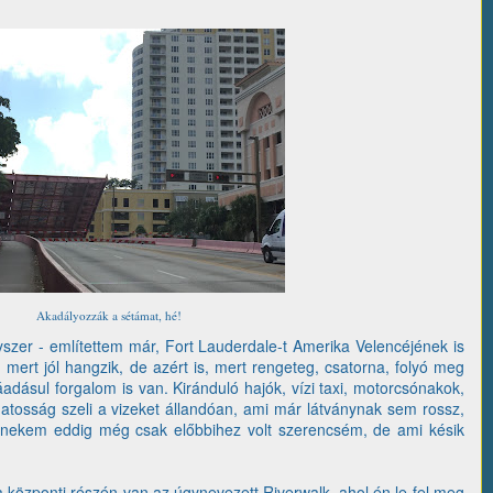
Akadályozzák a sétámat, hé!
yszer - említettem már, Fort Lauderdale-t Amerika Velencéjének is
 mert jól hangzik, de azért is, mert rengeteg, csatorna, folyó meg
áadásul forgalom is van. Kiránduló hajók, vízi taxi, motorcsónakok,
matosság szeli a vizeket állandóan, ami már látványnak sem rossz,
 nekem eddig még csak előbbihez volt szerencsém, de ami késik
 központi részén van az úgynevezett Riverwalk, ahol én le-fel meg