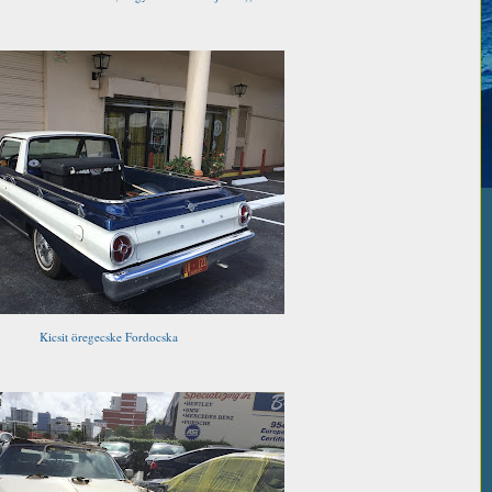
Kicsit öregecske Fordocska