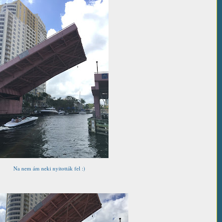
Na nem ám neki nyitották fel :)