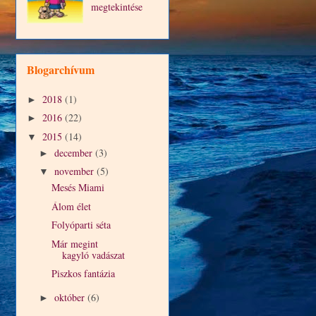
megtekintése
Blogarchívum
2018
(1)
►
2016
(22)
►
2015
(14)
▼
december
(3)
►
november
(5)
▼
Mesés Miami
Álom élet
Folyóparti séta
Már megint
kagyló vadászat
Piszkos fantázia
október
(6)
►