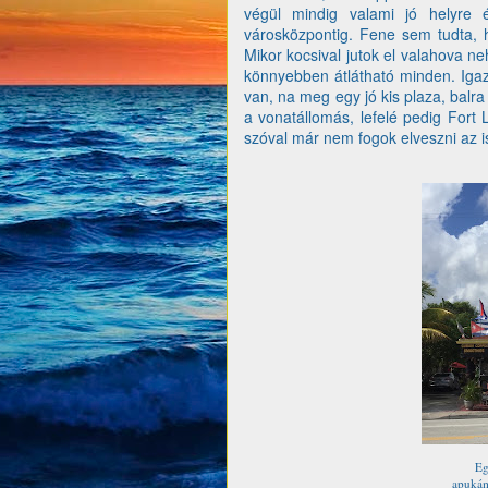
végül mindig valami jó helyre 
városközpontig. Fene sem tudta, h
Mikor kocsival jutok el valahova n
könnyebben átlátható minden. Iga
van, na meg egy jó kis plaza, balra
a vonatállomás, lefelé pedig Fort
szóval már nem fogok elveszni az is
Eg
apukám