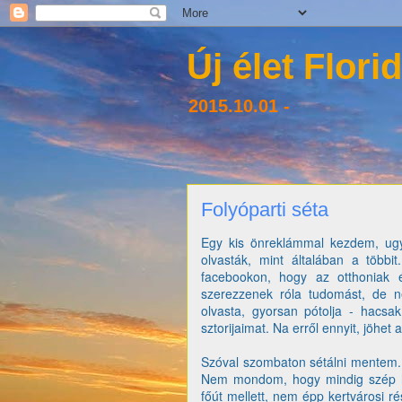
Új élet Flori
2015.10.01 -
Folyóparti séta
Egy kis önreklámmal kezdem, ugy
olvasták, mint általában a töb
facebookon, hogy az otthoniak é
szerezzenek róla tudomást, de n
olvasta, gyorsan pótolja - hacs
sztorijaimat. Na erről ennyit, jöhet
Szóval szombaton sétálni mentem.
Nem mondom, hogy mindig szép he
főút mellett, nem épp kertvárosi 