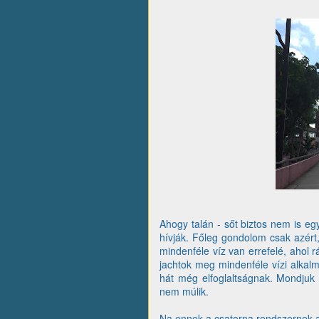
Ahogy talán - sőt biztos nem is eg
hívják. Főleg gondolom csak azért,
mindenféle víz van errefelé, ahol r
jachtok meg mindenféle vízi alkal
hát még elfoglaltságnak. Mondjuk
nem múlik.
Na ennek a csatorna rendszernek a