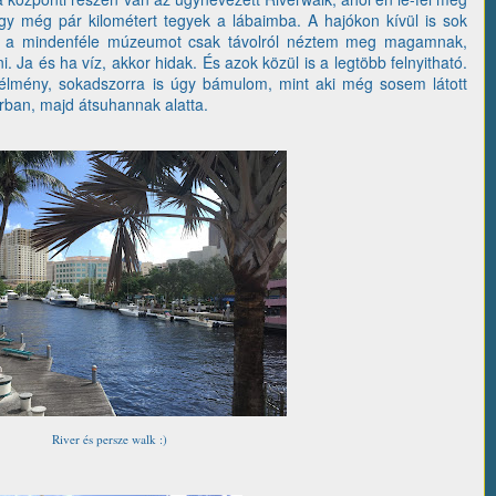
gy még pár kilométert tegyek a lábaimba. A hajókon kívül is sok
g a mindenféle múzeumot csak távolról néztem meg magamnak,
. Ja és ha víz, akkor hidak. És azok közül is a legtöbb felnyitható.
mény, sokadszorra is úgy bámulom, mint aki még sosem látott
rban, majd átsuhannak alatta.
River és persze walk :)