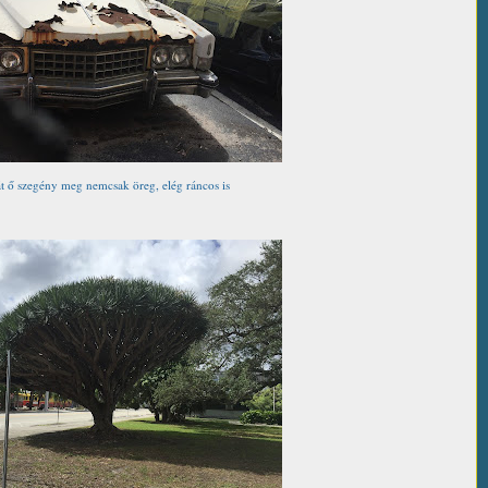
t ő szegény meg nemcsak öreg, elég ráncos is