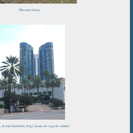
Micsoda forma
, itt már látszódott, hogy lassan ott vagyok valahol