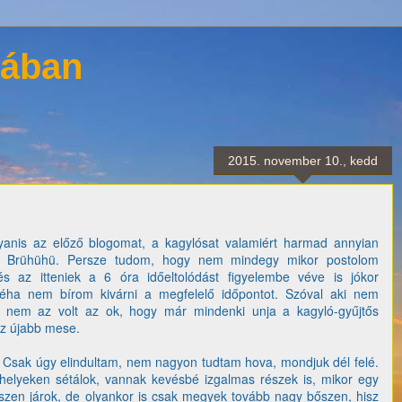
dában
2015. november 10., kedd
anis az előző blogomat, a kagylósat valamiért harmad annyian
bit. Brühühü. Persze tudom, hogy nem mindegy mikor postolom
s az itteniek a 6 óra időeltolódást figyelembe véve is jókor
éha nem bírom kivárni a megfelelő időpontot. Szóval aki nem
ak nem az volt az ok, hogy már mindenki unja a kagyló-gyűjtős
 az újabb mese.
 Csak úgy elindultam, nem nagyon tudtam hova, mondjuk dél felé.
lyeken sétálok, vannak kevésbé izgalmas részek is, mikor egy
részen járok, de olyankor is csak megyek tovább nagy bőszen, hisz