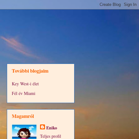
További blogjaim
Key West-i élet
Fél év Miami
Magamról
Eniko
Teljes profil