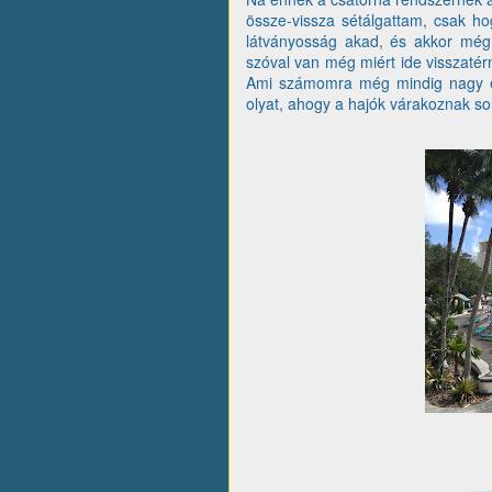
össze-vissza sétálgattam, csak ho
látványosság akad, és akkor mé
szóval van még miért ide visszatérni
Ami számomra még mindig nagy él
olyat, ahogy a hajók várakoznak so