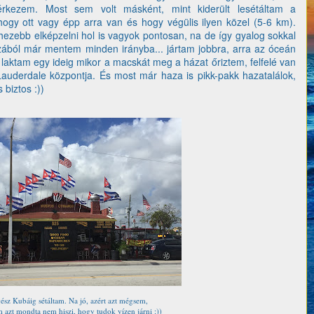
érkezem. Most sem volt másként, mint kiderült lesétáltam a
ogy ott vagy épp arra van és hogy végülis ilyen közel (5-6 km).
ehezebb elképzelni hol is vagyok pontosan, na de így gyalog sokkal
zából már mentem minden irányba... jártam jobbra, arra az óceán
 laktam egy ideig mikor a macskát meg a házat őriztem, felfelé van
 Lauderdale központja. És most már haza is pikk-pakk hazatalálok,
 biztos :))
ész Kubáig sétáltam. Na jó, azért azt mégsem,
 azt mondta nem hiszi, hogy tudok vízen járni :))