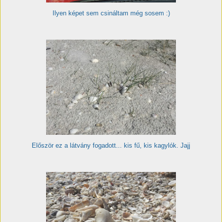
Ilyen képet sem csináltam még sosem :)
Először ez a látvány fogadott... kis fű, kis kagylók. Jajj