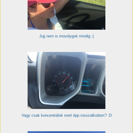
Jujj nem is mosolygok mindig :(
Vagy csak koncentrálok mert épp rosszalkodom? :D