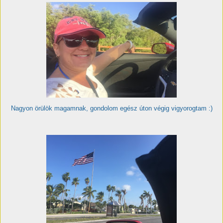
Nagyon örülök magamnak, gondolom egész úton végig vigyorogtam :)