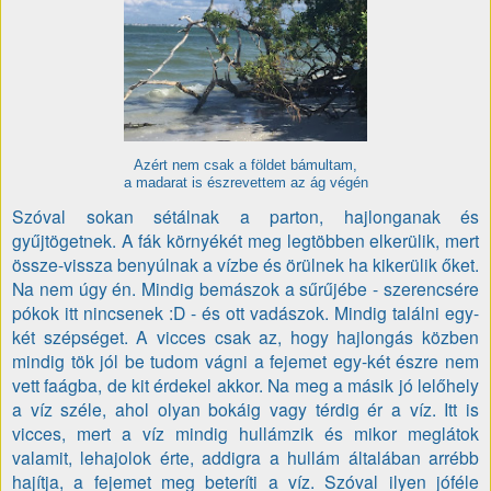
Azért nem csak a földet bámultam,
a madarat is észrevettem az ág végén
Szóval sokan sétálnak a parton, hajlonganak és
gyűjtögetnek. A fák környékét meg legtöbben elkerülik, mert
össze-vissza benyúlnak a vízbe és örülnek ha kikerülik őket.
Na nem úgy én. Mindig bemászok a sűrűjébe - szerencsére
pókok itt nincsenek :D - és ott vadászok. Mindig találni egy-
két szépséget. A vicces csak az, hogy hajlongás közben
mindig tök jól be tudom vágni a fejemet egy-két észre nem
vett faágba, de kit érdekel akkor. Na meg a másik jó lelőhely
a víz széle, ahol olyan bokáig vagy térdig ér a víz. Itt is
vicces, mert a víz mindig hullámzik és mikor meglátok
valamit, lehajolok érte, addigra a hullám általában arrébb
hajítja, a fejemet meg beteríti a víz. Szóval ilyen jóféle