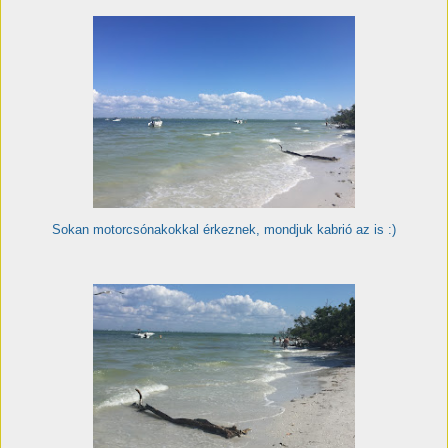
Sokan motorcsónakokkal érkeznek, mondjuk kabrió az is :)