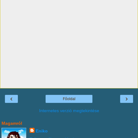
‹
›
Főoldal
Internetes verzió megtekintése
Magamról
Eniko