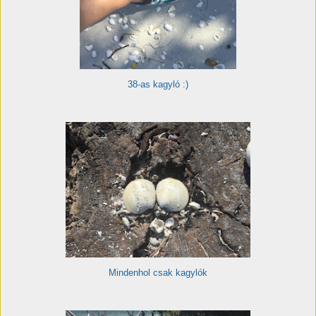
38-as kagyló :)
Mindenhol csak kagylók