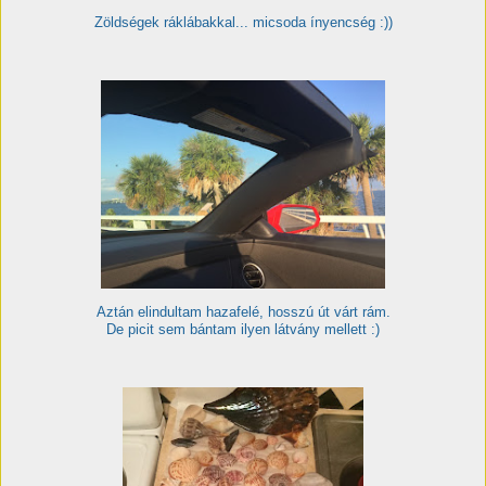
Zöldségek ráklábakkal... micsoda ínyencség :))
Aztán elindultam hazafelé, hosszú út várt rám.
De picit sem bántam ilyen látvány mellett :)