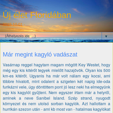
Új élet Floridában
2015.10.01 -
▼
2015. november 6., péntek
Már megint kagyló vadászat
Vasárnap reggel hagytam magam mögött Key Westet, hogy
még egy kis kitérőt tegyek mielőtt hazajövök. Olyan kis 500
km-es kitérőt. Ugyanis ha már volt nálam egy kocsi, ami
többre hívatott, mint odalent a szigeten két napig ide-oda
furikázni vele, úgy döntöttem pont jó lesz neki ha elmegyünk
egy kis kagylót gyűjteni. Nem egyszer írtam már a helyről,
aminek a neve Sanibel Island. Szép strand, nyugodt
környezet és nem utolsó sorban kagylók. Azt hallottam a
hurrikán szezon után - ami kb most van - hatalmas kagylókat