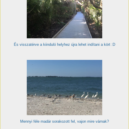
És visszatérve a kiinduló helyhez újra lehet indítani a kört :D
Mennyi féle madár sorakozott fel, vajon mire várnak?