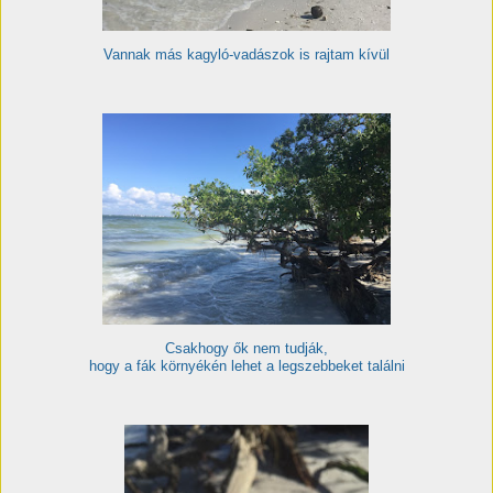
Vannak más kagyló-vadászok is rajtam kívül
Csakhogy ők nem tudják,
hogy a fák környékén lehet a legszebbeket találni