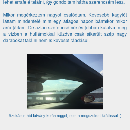
lehet arrafelé találni, így gondoltam hátha szerencsém lesz.
Mikor megérkeztem nagyot csalódtam. Kevesebb kagylót
láttam mindenfelé mint egy átlagos napon bármikor mikor
arra jártam. De aztán szerencsémre és jobban kutatva, meg
a vízben a hullámokkal küzdve csak sikerült szép nagy
darabokat találni nem is keveset ráadásul.
Szokásos híd látvány korán reggel, nem a megszokott kilátással :)