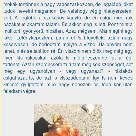
mókák történnek a nagy vadászat közben, de legalább jókat
tudok nevetni magamon. De valahogy végig hiányérzetem
volt. A legtöbb a szokásos kagyló, de én csiga meg rák
házakat is akartam találni. És akkor meg is lett. Pont mint a
múltkori, gyönyörű, hibátlan. Azaz mégsem. Már megint egy
lakó. Lefényképeztem, páran el is irigyelték, aztán nagy
keservesen, de bedobtam mélyre a vízbe. Ha enyém nem
lehet, más se találjon rá. Én viszont nem ölök meg még egy
ilyen kis rákocskát, azóta is midig eszembe jut a régi
történet. Aztán szerencsére találtam még sok szépséget, sőt
még egy ugyanolyan - vagy ugyanazt? - ráklakós
csigaházat is, de azt is visszadobtam. Így is nem kevés
kincset gyűjtöttem mire nagy nehezen és több kör után
feladtam végre.