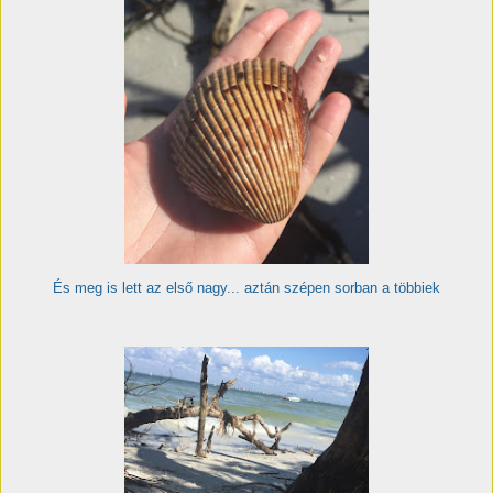
És meg is lett az első nagy... aztán szépen sorban a többiek