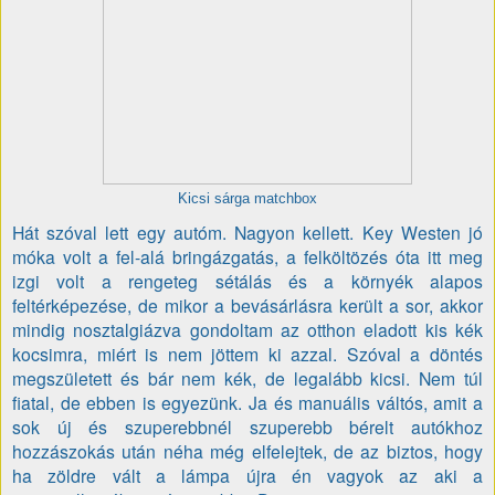
Kicsi sárga matchbox
Hát szóval lett egy autóm. Nagyon kellett. Key Westen jó
móka volt a fel-alá bringázgatás, a felköltözés óta itt meg
izgi volt a rengeteg sétálás és a környék alapos
feltérképezése, de mikor a bevásárlásra került a sor, akkor
mindig nosztalgiázva gondoltam az otthon eladott kis kék
kocsimra, miért is nem jöttem ki azzal. Szóval a döntés
megszületett és bár nem kék, de legalább kicsi. Nem túl
fiatal, de ebben is egyezünk. Ja és manuális váltós, amit a
sok új és szuperebbnél szuperebb bérelt autókhoz
hozzászokás után néha még elfelejtek, de az biztos, hogy
ha zöldre vált a lámpa újra én vagyok az aki a