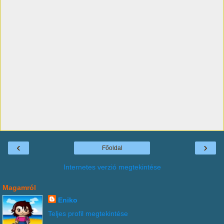
‹
›
Főoldal
Internetes verzió megtekintése
Magamról
Eniko
Teljes profil megtekintése