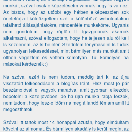
munkát, szóval csak elképzeléseim vannak hogy is van ez.
Az biztos, hogy az utóbbi egy hétben elképesztően sok
önéletrajzot küldözgettem szét a különböző weboldalakon
található állásajánlatokra, mindenféle munkakörre. Ugyanis
nem gondolom, hogy rögtön IT igazgatónak akarnak
alkalmazni, szóval elfogadtam, hogy ha teljesen alulról kell
is kezdenem, az is belefér. Szerintem fénymásolni is tudok
ugyanolyan lelkesedéssel, mint bármilyen más munkát amit
otthon végeztem és vettem komolyan. Túl komolyan ha
másokat kérdeznék :)
Na szóval ezért is nem tudom, meddig tart ki az újra
visszatért lelkesedésem a blogírás iránt. Hisz most jó pár
beszámolóval el vagyok maradva, amit gyorsan elkezdek
bepótolni a közeljövőben, de ha újra munka rabja leszek,
nem tudom, hogy lesz-e időm na meg állandó témám amit itt
megoszthatok.
Szóval itt tartok most 14 hónappal azután, hogy elindultam
követni az álmomat. És bármilyen akadály is kerül megint az