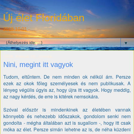
Új élet Floridában
2015.10.01 -
▼
2016. február 10., szerda
Nini, megint itt vagyok
Tudom, eltűntem. De nem minden ok nélkül ám. Persze
ezek az okok főleg személyesek és nem publikusak. A
lényeg végülis úgyis az, hogy újra itt vagyok. Hogy meddig,
az nagy kérdés, de erre is kitérek nemsokára.
Szóval először is mindenkinek az életében vannak
könnyebb és nehezebb időszakok, gondolom senki nem
gondolta - mégha általában azt is sugallom -, hogy itt csak
móka az élet. Persze simán lehetne az is, de néha küzdeni