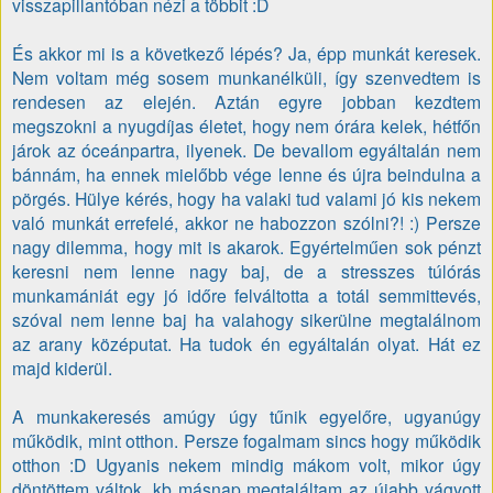
visszapillantóban nézi a többit :D
És akkor mi is a következő lépés? Ja, épp munkát keresek.
Nem voltam még sosem munkanélküli, így szenvedtem is
rendesen az elején. Aztán egyre jobban kezdtem
megszokni a nyugdíjas életet, hogy nem órára kelek, hétfőn
járok az óceánpartra, ilyenek. De bevallom egyáltalán nem
bánnám, ha ennek mielőbb vége lenne és újra beindulna a
pörgés. Hülye kérés, hogy ha valaki tud valami jó kis nekem
való munkát errefelé, akkor ne habozzon szólni?! :) Persze
nagy dilemma, hogy mit is akarok. Egyértelműen sok pénzt
keresni nem lenne nagy baj, de a stresszes túlórás
munkamániát egy jó időre felváltotta a totál semmittevés,
szóval nem lenne baj ha valahogy sikerülne megtalálnom
az arany középutat. Ha tudok én egyáltalán olyat. Hát ez
majd kiderül.
A munkakeresés amúgy úgy tűnik egyelőre, ugyanúgy
működik, mint otthon. Persze fogalmam sincs hogy működik
otthon :D Ugyanis nekem mindig mákom volt, mikor úgy
döntöttem váltok, kb másnap megtaláltam az újabb vágyott