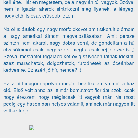
kell érte. Hát én
megtettem, de a nagyján túl vagyok. Szóval
nem is igazán akarok siránkozni meg ilyenek, a lényeg,
hogy ettől is csak erősebb lettem.
Na el is árulok egy nagy mérföldkövet amit sikerült elérnem
a nagy amerikai álmom megvalósításában. Amit persze
szintén nem akarok nagy dobra verni, de gondoltam a hű
olvasóimmal csak megosztok, mégha csak rejtjelezve is ;)
Szóval mostantól legalább két évig szívesen látnak idekint,
azaz maradhatok, dolgozhatok, fürödhetek az óceánban
kedvemre. Ez azért jó hír, nemde? :)
Ezt a hírt megünnepelvén megint beállítottam valamit a ház
elé. Első volt anno az itt már bemutatott floridai szék, csak
hogy érezzem hogy mégiscsak itt vagyok már. Na most
pedig egy hasonlóan helyes valamit, aminek már nagyon itt
volt az ideje.