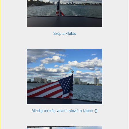
Szép a kilátás
Mindig belelóg valami zászló a képbe :))