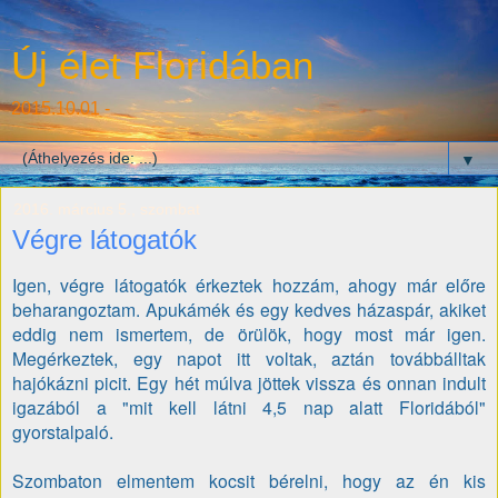
Új élet Floridában
2015.10.01 -
▼
2016. március 5., szombat
Végre látogatók
Igen, végre látogatók érkeztek hozzám, ahogy már előre
beharangoztam. Apukámék és egy kedves házaspár, akiket
eddig nem ismertem, de örülök, hogy most már igen.
Megérkeztek, egy napot itt voltak, aztán továbbálltak
hajókázni picit. Egy hét múlva jöttek vissza és onnan indult
igazából a "mit kell látni 4,5 nap alatt Floridából"
gyorstalpaló.
Szombaton elmentem kocsit bérelni, hogy az én kis