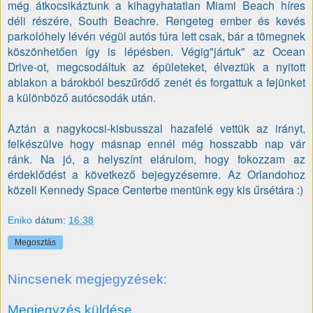
még átkocsikáztunk a kihagyhatatlan Miami Beach híres
déli részére, South Beachre. Rengeteg ember és kevés
parkolóhely lévén végül autós túra lett csak, bár a tömegnek
köszönhetően így is lépésben. Végig"jártuk" az Ocean
Drive-ot, megcsodáltuk az épületeket, élveztük a nyitott
ablakon a bárokból beszűrődő zenét és forgattuk a fejünket
a különböző autócsodák után.
Aztán a nagykocsi-kisbusszal hazafelé vettük az irányt,
felkészülve hogy másnap ennél még hosszabb nap vár
ránk. Na jó, a helyszínt elárulom, hogy fokozzam az
érdeklődést a következő bejegyzésemre. Az Orlandohoz
közeli Kennedy Space Centerbe mentünk egy kis űrsétára :)
Eniko
dátum:
16:38
Megosztás
Nincsenek megjegyzések:
Megjegyzés küldése