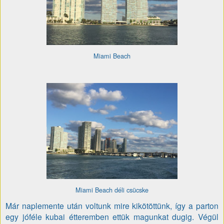
Miami Beach
Miami Beach déli csücske
Már naplemente után voltunk mire kikötöttünk, így a parton
egy jóféle kubai étteremben ettük magunkat dugig. Végül