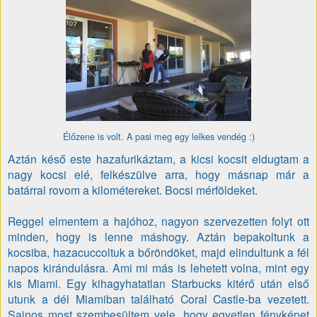
Élőzene is volt. A pasi meg egy lelkes vendég :)
Aztán késő este hazafurikáztam, a kicsi kocsit eldugtam a
nagy kocsi elé, felkészülve arra, hogy másnap már a
batárral rovom a kilométereket. Bocsi mérföldeket.
Reggel elmentem a hajóhoz, nagyon szervezetten folyt ott
minden, hogy is lenne máshogy. Aztán bepakoltunk a
kocsiba, hazacuccoltuk a bőröndöket, majd elindultunk a fél
napos kirándulásra. Ami mi más is lehetett volna, mint egy
kis Miami. Egy kihagyhatatlan Starbucks kitérő után első
utunk a dél Miamiban található Coral Castle-ba vezetett.
Sajnos most szembesültem vele, hogy egyetlen fényképet