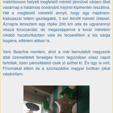
matchboxom helyett megfelelő méretű járművel várjam őket
vasárnap a hatalmas óceánjáró hajóról kipihenten leszállva.
Hát a megfelelő méretről annyit, hogy egy majdnem-
kisbusszal lettem gazdagabb, 3 sor felnőtt méretű üléssel.
Aznapra terveztem egy röpke 200 km oda és ugyanennyi
vissza kiruccanást, de megszeppenve a kocsi méretein
inkább hazafurikáztam vele és lecseréltem a kis sárga
bogárra, elfértem abban is.
Vero Beachre mentem, ahol a már bemutatott magyarok
által üzemeltetett fenséges finom fagyizóban olasz napot
tartottak, ilyen párosításból csak jó sülhet ki. És úgy is volt.
Finomakat ettem és a szomszédos magyar boltban jókat
vásároltam.